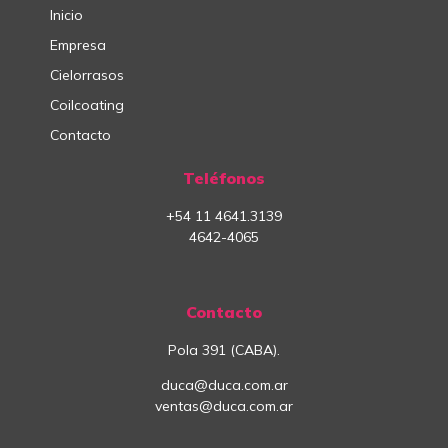
Inicio
Empresa
Cielorrasos
Coilcoating
Contacto
Teléfonos
+54
11
4641.3139
4642-4065
Contacto
Pola 391 (CABA).
duca@duca.com.ar
ventas@duca.com.ar